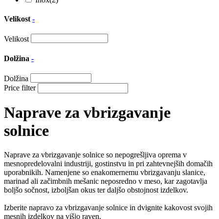
Velikost
-
Velikost
Dolžina
-
Dolžina
Price filter
Naprave za vbrizgavanje
solnice
Naprave za vbrizgavanje solnice so nepogrešljiva oprema v
mesnopredelovalni industriji, gostinstvu in pri zahtevnejših domačih
uporabnikih. Namenjene so enakomernemu vbrizgavanju slanice,
marinad ali začimbnih mešanic neposredno v meso, kar zagotavlja
boljšo sočnost, izboljšan okus ter daljšo obstojnost izdelkov.
Izberite napravo za vbrizgavanje solnice in dvignite kakovost svojih
mesnih izdelkov na višjo raven.