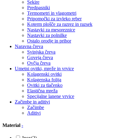
Sekire
Predpasniki
Termometri in vlagometri
Pripomočki za izvleko reber
Koterm plošče za razrez in razsek
Nastavki za mesoreznice
Nastavki za polnilke
Ostalo orodje in pribor
Naravna čreva
Svinjska čreva
Goveja čreva
Ovčja čreva
Umetni ovitki, mreže in vrvice
Kolagenski ovitki
Kolagenska folija
Ovitki za tlačenko
Elastična mreža
Specijalne lanene vrvice
Začimbe in aditivi
Začimbe
Aditivi
Material
-
Inox
(2)