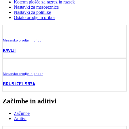
Koterm plošče za razrez in razsek
Nastavki za mesoreznice
Nastavki za polnilke
Ostalo orodje in pribor
Mesarsko orodje in pribor
KAVLJI
Mesarsko orodje in pribor
BRUS ICEL 9834
Začimbe in aditivi
Začimbe
Aditivi