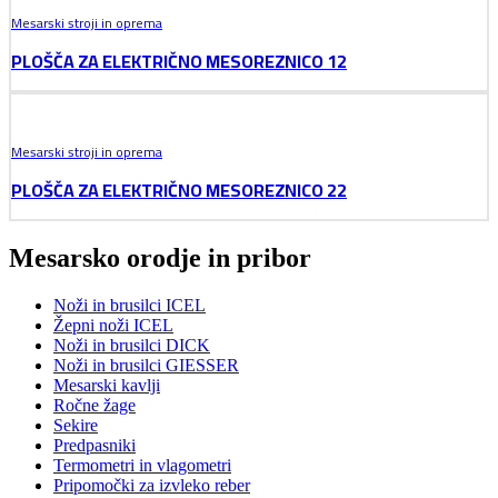
Mesarski stroji in oprema
PLOŠČA ZA ELEKTRIČNO MESOREZNICO 12
Mesarski stroji in oprema
PLOŠČA ZA ELEKTRIČNO MESOREZNICO 22
Mesarsko orodje in pribor
Noži in brusilci ICEL
Žepni noži ICEL
Noži in brusilci DICK
Noži in brusilci GIESSER
Mesarski kavlji
Ročne žage
Sekire
Predpasniki
Termometri in vlagometri
Pripomočki za izvleko reber