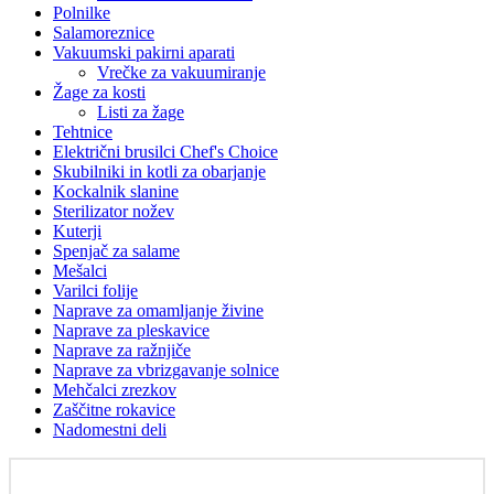
Polnilke
Salamoreznice
Vakuumski pakirni aparati
Vrečke za vakuumiranje
Žage za kosti
Listi za žage
Tehtnice
Električni brusilci Chef's Choice
Skubilniki in kotli za obarjanje
Kockalnik slanine
Sterilizator nožev
Kuterji
Spenjač za salame
Mešalci
Varilci folije
Naprave za omamljanje živine
Naprave za pleskavice
Naprave za ražnjiče
Naprave za vbrizgavanje solnice
Mehčalci zrezkov
Zaščitne rokavice
Nadomestni deli