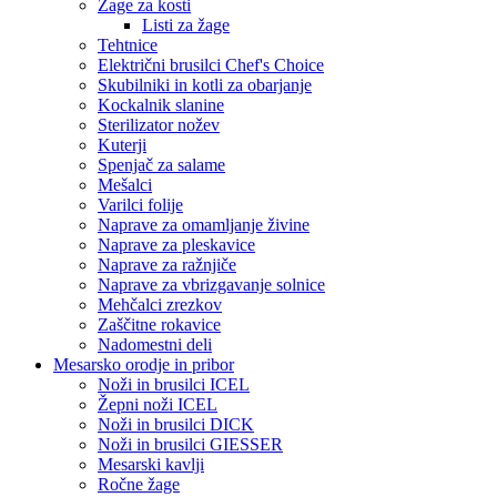
Žage za kosti
Listi za žage
Tehtnice
Električni brusilci Chef's Choice
Skubilniki in kotli za obarjanje
Kockalnik slanine
Sterilizator nožev
Kuterji
Spenjač za salame
Mešalci
Varilci folije
Naprave za omamljanje živine
Naprave za pleskavice
Naprave za ražnjiče
Naprave za vbrizgavanje solnice
Mehčalci zrezkov
Zaščitne rokavice
Nadomestni deli
Mesarsko orodje in pribor
Noži in brusilci ICEL
Žepni noži ICEL
Noži in brusilci DICK
Noži in brusilci GIESSER
Mesarski kavlji
Ročne žage