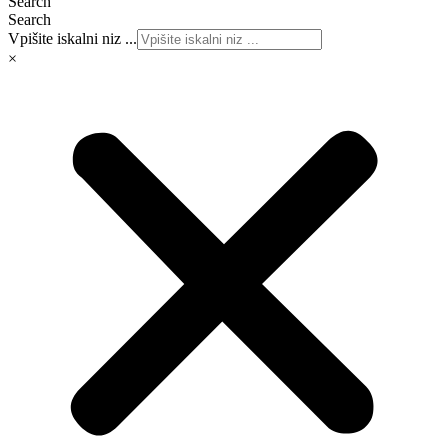
Search
Search
Vpišite iskalni niz ...
×