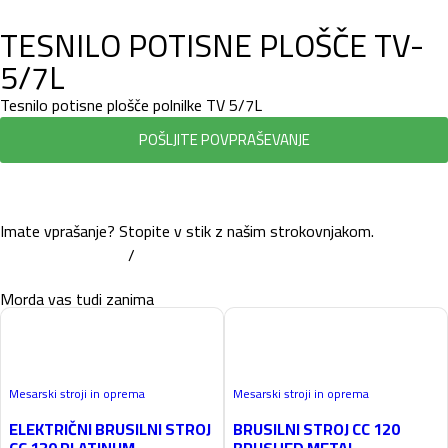
TESNILO POTISNE PLOŠČE TV-
5/7L
Tesnilo potisne plošče polnilke TV 5/7L
POŠLJITE POVPRAŠEVANJE
Imate vprašanje? Stopite v stik z našim strokovnjakom.
+386 7 81 62 660
/
info@trbovc.com
Morda vas tudi zanima
Mesarski stroji in oprema
Mesarski stroji in oprema
ELEKTRIČNI BRUSILNI STROJ
BRUSILNI STROJ CC 120