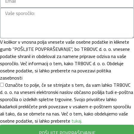
V kolikor v vnosna polja vnesete vaše osebne podatke in kliknete
gumb “POŠLJITE POVPRAŠEVANJE”, bo TRBOVC d. o. o. vnesene
podatke shranil in obdeloval za namene priprave odziva na vaše
sporočilo. Več informacij o tem, kako TRBOVC d. o. o. Obdeluje
osebne podatke, si lahko preberete na povezavi politika
zasebnosti
Označite to polje, če se strinjate s tem, da vam lahko TRBOVC
d. o. o. na vneseni elektronski naslov občasno pošilja tudi e-poštna
sporočila o izdelkih spletne trgovine. Svojo privolitev lahko
kadarkoli prekličete prek povezave v vsakem e-poštnem sporočilu
ali tako, da se obrnete na nas. Več o tem, kako obdelujemo vaše
osebne podatke, si lahko preberete
tukaj.
POŠLJITE POVPRAŠEVANJE