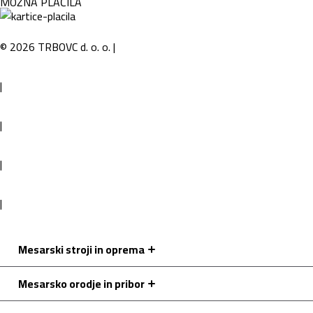
MOŽNA PLAČILA
©
2026
TRBOVC d. o. o.
|
Politika zasebnosti in varovanje osebnih podatkov
|
Splošni pogoji poslovanja
|
Kolofon
|
Piškotki
|
Webtim
Mesarski stroji in oprema
Mesarsko orodje in pribor