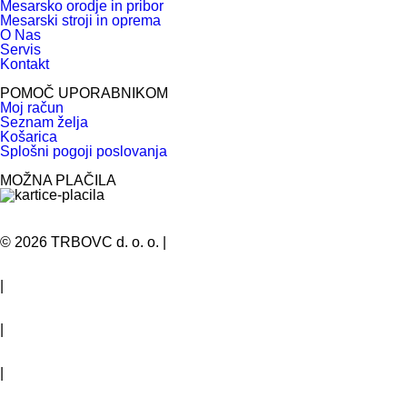
Mesarsko orodje in pribor
Mesarski stroji in oprema
O Nas
Servis
Kontakt
POMOČ UPORABNIKOM
Moj račun
Seznam želja
Košarica
Splošni pogoji poslovanja
MOŽNA PLAČILA
©
2026
TRBOVC d. o. o.
|
Politika zasebnosti in varovanje osebnih podatkov
|
Splošni pogoji poslovanja
|
Kolofon
|
Piškotki