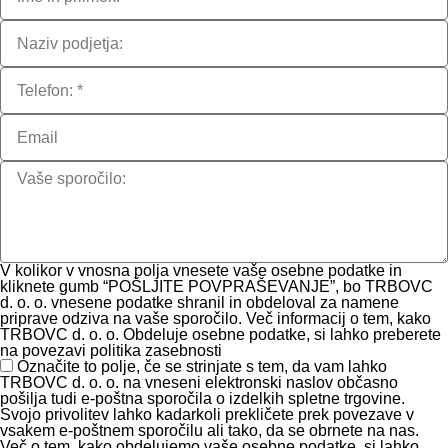
V kolikor v vnosna polja vnesete vaše osebne podatke in
kliknete gumb “POŠLJITE POVPRAŠEVANJE”, bo TRBOVC
d. o. o. vnesene podatke shranil in obdeloval za namene
priprave odziva na vaše sporočilo. Več informacij o tem, kako
TRBOVC d. o. o. Obdeluje osebne podatke, si lahko preberete
na povezavi politika zasebnosti
Označite to polje, če se strinjate s tem, da vam lahko
TRBOVC d. o. o. na vneseni elektronski naslov občasno
pošilja tudi e-poštna sporočila o izdelkih spletne trgovine.
Svojo privolitev lahko kadarkoli prekličete prek povezave v
vsakem e-poštnem sporočilu ali tako, da se obrnete na nas.
Več o tem, kako obdelujemo vaše osebne podatke, si lahko