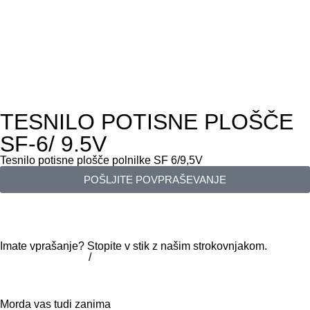
TESNILO POTISNE PLOŠČE
SF-6/ 9.5V
Tesnilo potisne plošče polnilke SF 6/9,5V
POŠLJITE POVPRAŠEVANJE
Imate vprašanje? Stopite v stik z našim strokovnjakom.
+386 7 81 62 660
/
info@trbovc.com
Morda vas tudi zanima