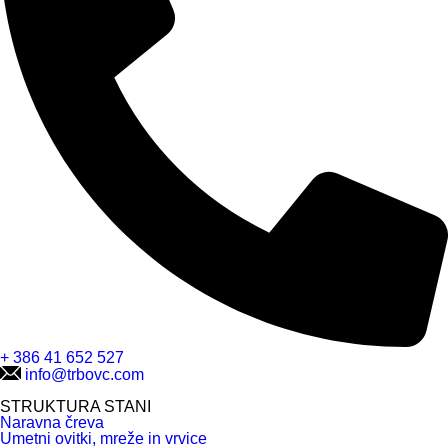
+ 386 41 652 527
info@trbovc.com
STRUKTURA STANI
Naravna čreva
Umetni ovitki, mreže in vrvice