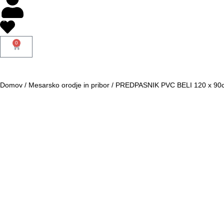
0
0
Domov
/
Mesarsko orodje in pribor
/
PREDPASNIK PVC BELI 120 x 90