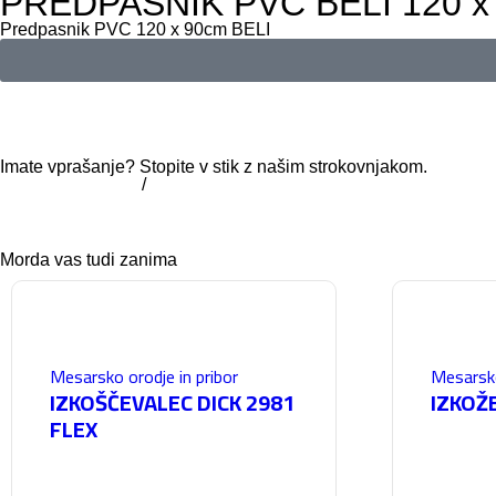
PREDPASNIK PVC BELI 120 x
Predpasnik PVC 120 x 90cm BELI
Imate vprašanje? Stopite v stik z našim strokovnjakom.
+386 7 81 62 660
/
info@trbovc.com
Morda vas tudi zanima
Mesarsko orodje in pribor
Mesarsko
IZKOŠČEVALEC DICK 2981
IZKOŽ
FLEX