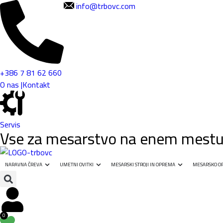
info@trbovc.com
+386 7 81 62 660
O nas |
Kontakt
Servis
Vse za mesarstvo na enem mestu -
NARAVNA ČREVA
UMETNI OVITKI
MESARSKI STROJI IN OPREMA
MESARSKO OR
0