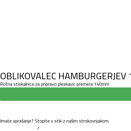
OBLIKOVALEC HAMBURGERJEV 
Ročna stiskalnica za pripravo pleskavic premera 140mm
Imate vprašanje? Stopite v stik z našim strokovnjakom.
+386 7 81 62 660
/
info@trbovc.com