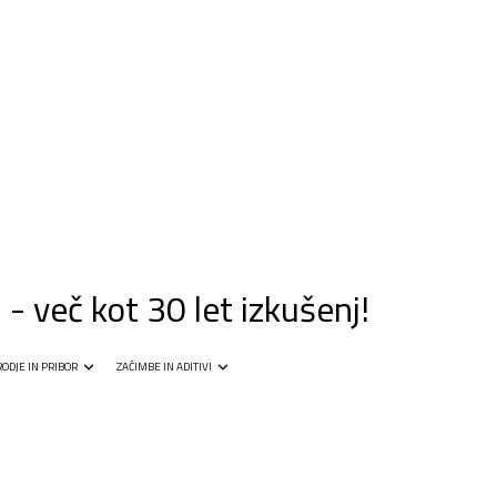
 več kot 30 let izkušenj!
ODJE IN PRIBOR
ZAČIMBE IN ADITIVI