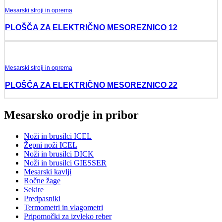
Mesarski stroji in oprema
PLOŠČA ZA ELEKTRIČNO MESOREZNICO 12
Mesarski stroji in oprema
PLOŠČA ZA ELEKTRIČNO MESOREZNICO 22
Mesarsko orodje in pribor
Noži in brusilci ICEL
Žepni noži ICEL
Noži in brusilci DICK
Noži in brusilci GIESSER
Mesarski kavlji
Ročne žage
Sekire
Predpasniki
Termometri in vlagometri
Pripomočki za izvleko reber