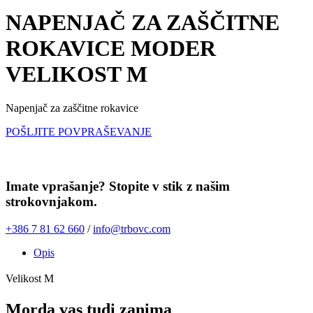
NAPENJAČ ZA ZAŠČITNE
ROKAVICE MODER
VELIKOST M
Napenjač za zaščitne rokavice
POŠLJITE POVPRAŠEVANJE
Imate vprašanje? Stopite v stik z našim
strokovnjakom.
+386 7 81 62 660
/
info@trbovc.com
Opis
Velikost M
Morda vas tudi zanima