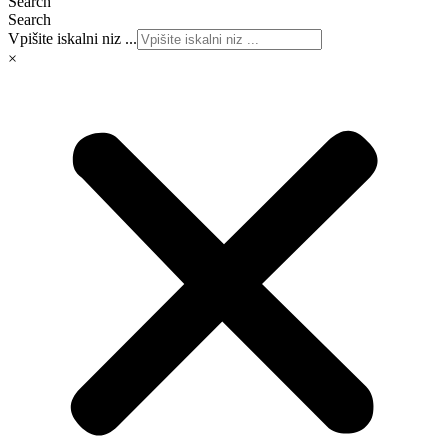
Search
Search
Vpišite iskalni niz ...
×