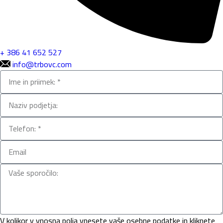
+ 386 41 652 527
info@trbovc.com
V kolikor v vnosna polja vnesete vaše osebne podatke in kliknete