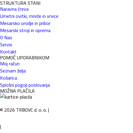
STRUKTURA STANI
Naravna čreva
Umetni ovitki, mreže in vrvice
Mesarsko orodje in pribor
Mesarski stroji in oprema
O Nas
Servis
Kontakt
POMOČ UPORABNIKOM
Moj račun
Seznam želja
Košarica
Splošni pogoji poslovanja
MOŽNA PLAČILA
©
2026
TRBOVC d. o. o.
|
Politika zasebnosti in varovanje osebnih podatkov
|