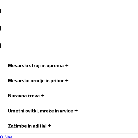
Splošni pogoji poslovanja
|
Kolofon
|
Piškotki
|
Webtim
Mesarski stroji in oprema
Mesarsko orodje in pribor
Naravna čreva
Umetni ovitki, mreže in vrvice
Začimbe in aditivi
O Nas