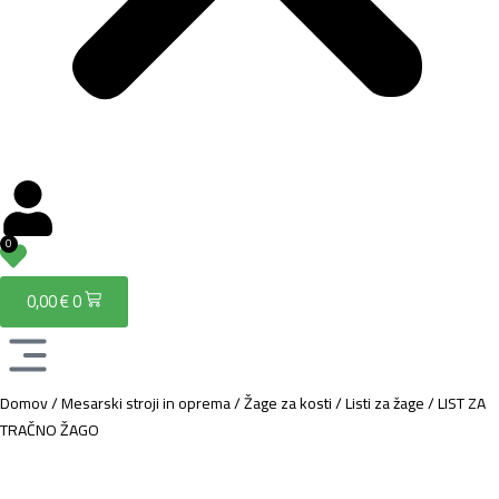
0
0,00
€
0
Domov
/
Mesarski stroji in oprema
/
Žage za kosti
/
Listi za žage
/
LIST ZA
TRAČNO ŽAGO