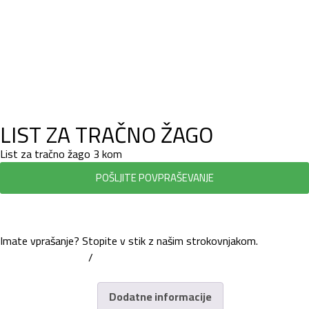
LIST ZA TRAČNO ŽAGO
List za tračno žago 3 kom
POŠLJITE POVPRAŠEVANJE
Imate vprašanje? Stopite v stik z našim strokovnjakom.
+386 7 81 62 660
/
info@trbovc.com
Dodatne informacije